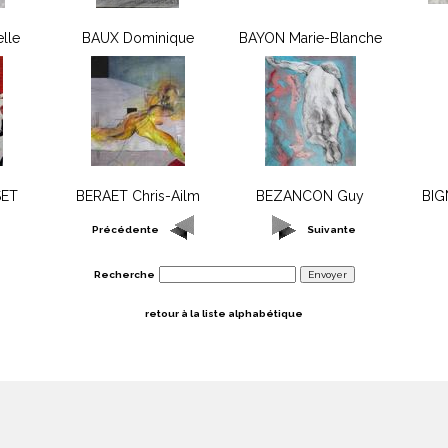
lle
BAUX Dominique
BAYON Marie-Blanche
SET
BERAET Chris-Ailm
BEZANCON Guy
BIG
Précédente
Suivante
Recherche
retour à la liste alphabétique